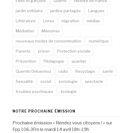
Filles et garçons
Guerre
Histoire de France
jardin solidaire
jardins partagés
Langues
Littérature
Livres
migration
médias
Médiation
Mémoires
nouveaux modes de consommation
numérique
Parents
prison
Protection sociale
Prévention
Pédagogie
quartier
Quentin Deluermoz
radio
Recyclage
santé
Sexualité
social
sociologie
spectacle
troubles psychiques
écologie
NOTRE PROCHAINE ÉMISSION
Prochaine émission « Rendez vous citoyens ! » sur
Fpp 106.3Fm le mardi 14 avril 18h-19h