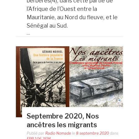
berbères(4), dans cette partie de
l’Afrique de l’Ouest entre la
Mauritanie, au Nord du
fleuve
, et le
Sénégal au Sud.
…
Septembre 2020, Nos
ancêtres les migrants
Publié par
Radio Nomade
le
8 septembre 2020
dans
FPP 106.3FM