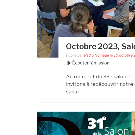
Octobre 2023, Salo
Publié par
Radio Nomade
le
10 octobre 
Écouter l’émission
Au moment du 33e salon de l
invitons à redécouvrir notr
salon.
…