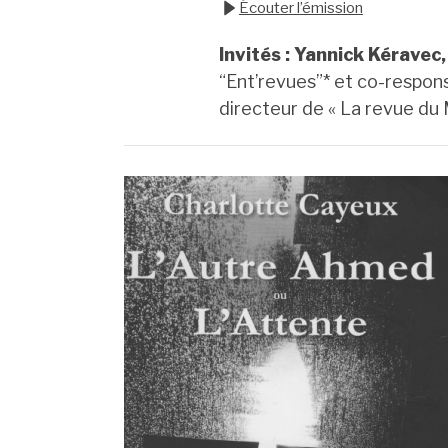
Écouter l’émission
Invités : Yannick Kéravec
“Ent’revues”* et co-respon
directeur de « La revue du 