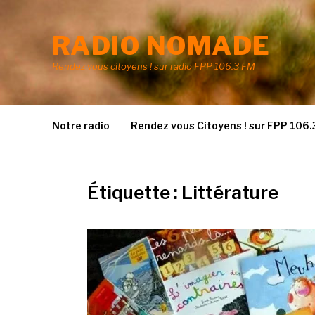
Aller
au
RADIO NOMADE
contenu
Rendez vous citoyens ! sur radio FPP 106.3 FM
Notre radio
Rendez vous Citoyens ! sur FPP 106.
Étiquette :
Littérature