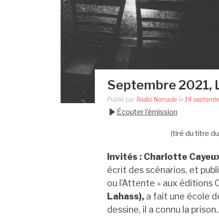
Septembre 2021, L
Publié par
Radio Nomade
le
14 septemb
Écouter l’émission
(tiré du titre
Invités : Charlotte Cayeu
écrit des scénarios, et publ
ou l’Attente » aux éditions 
Lahass),
a fait une école 
dessine, il a connu la prison.