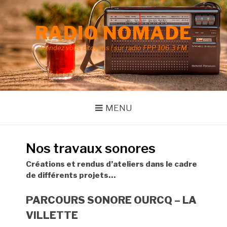
Aller
au
RADIO NOMADE
contenu
Rendez vous citoyens ! sur radio FPP 106.3 FM
MENU
Nos travaux sonores
Créations et rendus d’ateliers dans le cadre
de différents projets…
PARCOURS SONORE OURCQ – LA
VILLETTE