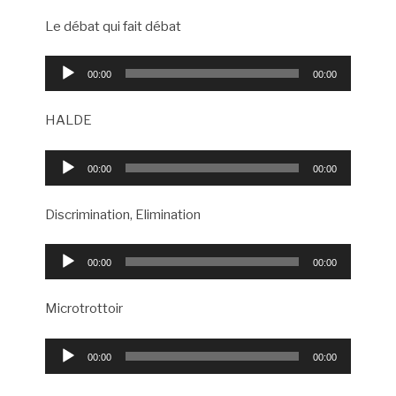
Le débat qui fait débat
Lecteur
00:00
00:00
audio
HALDE
Lecteur
00:00
00:00
audio
Discrimination, Elimination
Lecteur
00:00
00:00
audio
Microtrottoir
Lecteur
00:00
00:00
audio