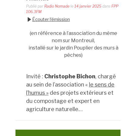
Publié par
Radio Nomade
le
14 janvier 2025
dans
FPP
106.3FM
Écouter l’émission
(en référence à l’association du même
nom sur Montreuil,
installé sur le jardin Pouplier des murs à
pêches)
I
nvité :
Christophe Bichon
, c
hargé
au sein de l’association «
le sens de
l’humus »
des projets extérieurs et
du compostage et expert en
agriculture naturelle.
…