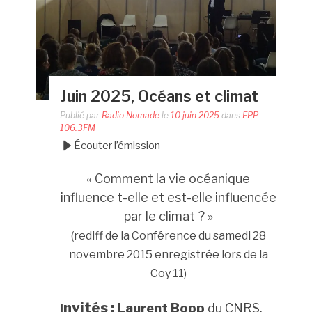
Juin 2025, Océans et climat
Publié par
Radio Nomade
le
10 juin 2025
dans
FPP
106.3FM
Écouter l’émission
« Comment la vie océanique
influence t-elle et est-elle influencée
par le climat ? »
(rediff de la
Conférence du samedi 28
novembre 2015 enregistrée lors de la
Coy 11)
nvités
:
Laurent Bopp
du CNRS,
I