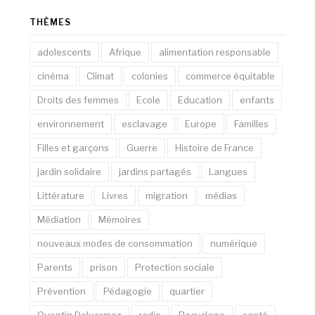
THÈMES
adolescents
Afrique
alimentation responsable
cinéma
Climat
colonies
commerce équitable
Droits des femmes
Ecole
Education
enfants
environnement
esclavage
Europe
Familles
Filles et garçons
Guerre
Histoire de France
jardin solidaire
jardins partagés
Langues
Littérature
Livres
migration
médias
Médiation
Mémoires
nouveaux modes de consommation
numérique
Parents
prison
Protection sociale
Prévention
Pédagogie
quartier
Quentin Deluermoz
radio
Recyclage
santé