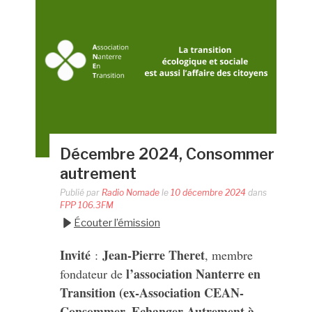
Décembre 2024, Consommer
autrement
Publié par
Radio Nomade
le
10 décembre 2024
dans
FPP 106.3FM
Écouter l’émission
Invité
Jean-Pierre Theret
:
, membre
l’association Nanterre en
fondateur de
Transition (ex-Association CEAN-
Consommer, Echanger Autrement à