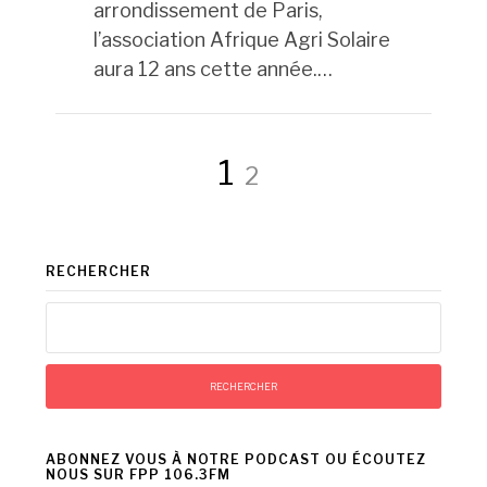
arrondissement de Paris,
l’association Afrique Agri Solaire
aura 12 ans cette année.…
Pagination
Page
Page
1
2
des
RECHERCHER
publications
Rechercher :
ABONNEZ VOUS À NOTRE PODCAST OU ÉCOUTEZ
NOUS SUR FPP 106.3FM