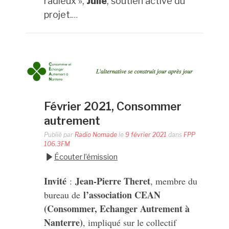
radieux »,
Julie
, soutien active du
projet.
…
Février 2021, Consommer
autrement
Publié par
Radio Nomade
le
9 février 2021
dans
FPP
106.3FM
Écouter l’émission
Invité
Jean-Pierre Theret
:
, membre du
l’association CEAN
bureau de
(Consommer, Echanger Autrement à
Nanterre)
, impliqué sur le collectif