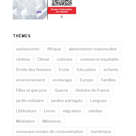
THÈMES
adolescents
Afrique
alimentation responsable
cinéma
Climat
colonies
commerce équitable
Droits des femmes
Ecole
Education
enfants
environnement
esclavage
Europe
Familles
Filles et garçons
Guerre
Histoire de France
jardin solidaire
jardins partagés
Langues
Littérature
Livres
migration
médias
Médiation
Mémoires
nouveaux modes de consommation
numérique