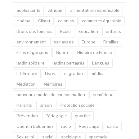
adolescents
Afrique
alimentation responsable
cinéma
Climat
colonies
commerce équitable
Droits des femmes
Ecole
Education
enfants
environnement
esclavage
Europe
Familles
Filles et garçons
Guerre
Histoire de France
jardin solidaire
jardins partagés
Langues
Littérature
Livres
migration
médias
Médiation
Mémoires
nouveaux modes de consommation
numérique
Parents
prison
Protection sociale
Prévention
Pédagogie
quartier
Quentin Deluermoz
radio
Recyclage
santé
Sexualité
social
sociologie
spectacle