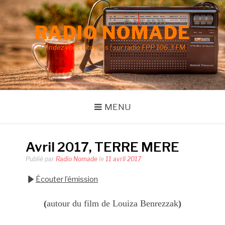
Aller
au
RADIO NOMADE
contenu
Rendez vous citoyens ! sur radio FPP 106.3 FM
MENU
Avril 2017, TERRE MERE
Publié par
Radio Nomade
le
11 avril 2017
Écouter l’émission
(
autour du film de Louiza Benrezzak
)