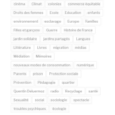
cinéma
Climat
colonies
commerce équitable
Droits des femmes
Ecole
Education
enfants
environnement
esclavage
Europe
Familles
Filles et garçons
Guerre
Histoire de France
jardin solidaire
jardins partagés
Langues
Littérature
Livres
migration
médias
Médiation
Mémoires
nouveaux modes de consommation
numérique
Parents
prison
Protection sociale
Prévention
Pédagogie
quartier
Quentin Deluermoz
radio
Recyclage
santé
Sexualité
social
sociologie
spectacle
troubles psychiques
écologie