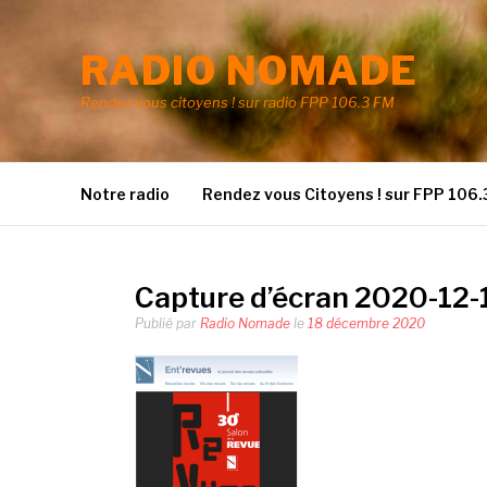
Aller
au
RADIO NOMADE
contenu
Rendez vous citoyens ! sur radio FPP 106.3 FM
Notre radio
Rendez vous Citoyens ! sur FPP 106.
Capture d’écran 2020-12-1
Publié par
Radio Nomade
le
18 décembre 2020