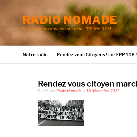
Aller
au
RADIO NOMADE
contenu
Rendez vous citoyens ! sur radio FPP 106.3 FM
Notre radio
Rendez vous Citoyens ! sur FPP 106.
Rendez vous citoyen marc
Publié par
Radio Nomade
le
18 décembre 2023