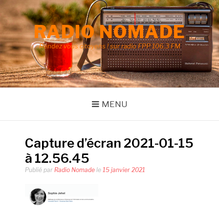
Aller
au
RADIO NOMADE
contenu
Rendez vous citoyens ! sur radio FPP 106.3 FM
MENU
Capture d’écran 2021-01-15
à 12.56.45
Publié par
Radio Nomade
le
15 janvier 2021