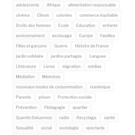
adolescents
Afrique
alimentation responsable
cinéma
Climat
colonies
commerce équitable
Droits des femmes
Ecole
Education
enfants
environnement
esclavage
Europe
Familles
Filles et garçons
Guerre
Histoire de France
jardin solidaire
jardins partagés
Langues
Littérature
Livres
migration
médias
Médiation
Mémoires
nouveaux modes de consommation
numérique
Parents
prison
Protection sociale
Prévention
Pédagogie
quartier
Quentin Deluermoz
radio
Recyclage
santé
Sexualité
social
sociologie
spectacle