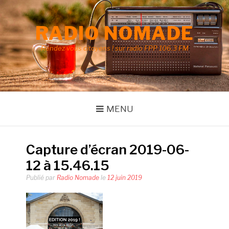
Aller
au
RADIO NOMADE
contenu
Rendez vous citoyens ! sur radio FPP 106.3 FM
MENU
Capture d’écran 2019-06-
12 à 15.46.15
Publié par
Radio Nomade
le
12 juin 2019