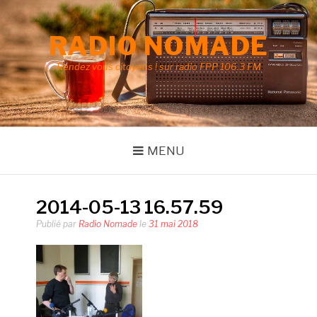
Aller
au
RADIO NOMADE
contenu
Rendez vous citoyens ! sur radio FPP 106.3 FM
MENU
2014-05-13 16.57.59
Publié par
Radio Nomade
le
31 mai 2018