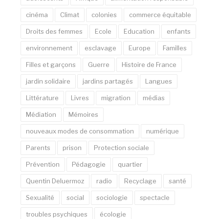
cinéma
Climat
colonies
commerce équitable
Droits des femmes
Ecole
Education
enfants
environnement
esclavage
Europe
Familles
Filles et garçons
Guerre
Histoire de France
jardin solidaire
jardins partagés
Langues
Littérature
Livres
migration
médias
Médiation
Mémoires
nouveaux modes de consommation
numérique
Parents
prison
Protection sociale
Prévention
Pédagogie
quartier
Quentin Deluermoz
radio
Recyclage
santé
Sexualité
social
sociologie
spectacle
troubles psychiques
écologie