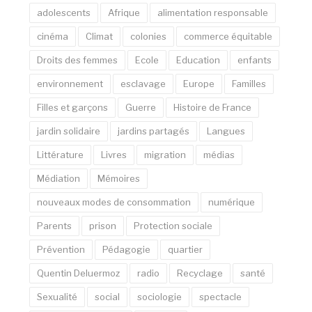
adolescents
Afrique
alimentation responsable
cinéma
Climat
colonies
commerce équitable
Droits des femmes
Ecole
Education
enfants
environnement
esclavage
Europe
Familles
Filles et garçons
Guerre
Histoire de France
jardin solidaire
jardins partagés
Langues
Littérature
Livres
migration
médias
Médiation
Mémoires
nouveaux modes de consommation
numérique
Parents
prison
Protection sociale
Prévention
Pédagogie
quartier
Quentin Deluermoz
radio
Recyclage
santé
Sexualité
social
sociologie
spectacle