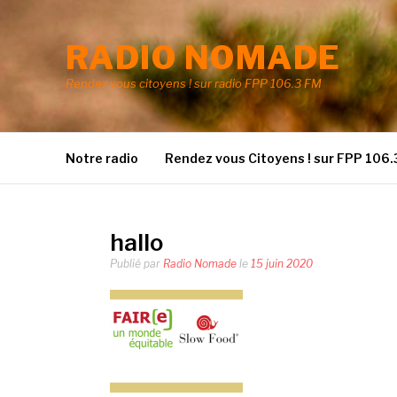
Aller
au
RADIO NOMADE
contenu
Rendez vous citoyens ! sur radio FPP 106.3 FM
Notre radio
Rendez vous Citoyens ! sur FPP 106.
hallo
Publié par
Radio Nomade
le
15 juin 2020