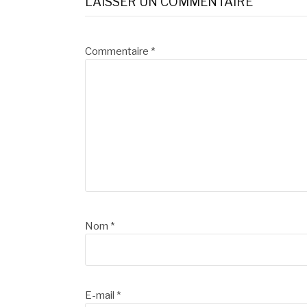
la
LAISSER UN COMMENTAIRE
suite
Commentaire
*
Nom
*
E-mail
*