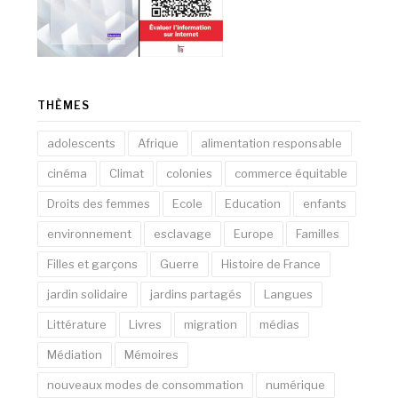
THÈMES
adolescents
Afrique
alimentation responsable
cinéma
Climat
colonies
commerce équitable
Droits des femmes
Ecole
Education
enfants
environnement
esclavage
Europe
Familles
Filles et garçons
Guerre
Histoire de France
jardin solidaire
jardins partagés
Langues
Littérature
Livres
migration
médias
Médiation
Mémoires
nouveaux modes de consommation
numérique