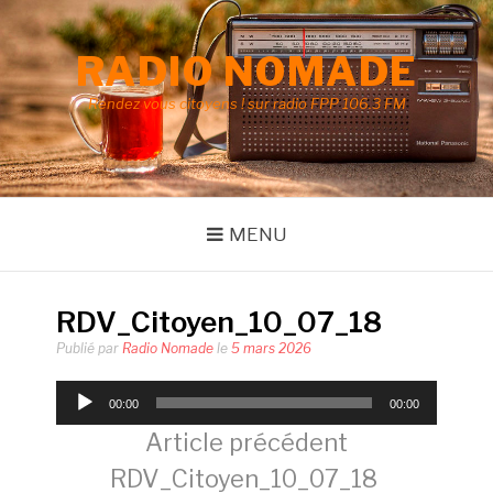
Aller
au
RADIO NOMADE
contenu
Rendez vous citoyens ! sur radio FPP 106.3 FM
MENU
RDV_Citoyen_10_07_18
Publié par
Radio Nomade
le
5 mars 2026
Lecteur
00:00
00:00
audio
Lire
Article précédent
RDV_Citoyen_10_07_18