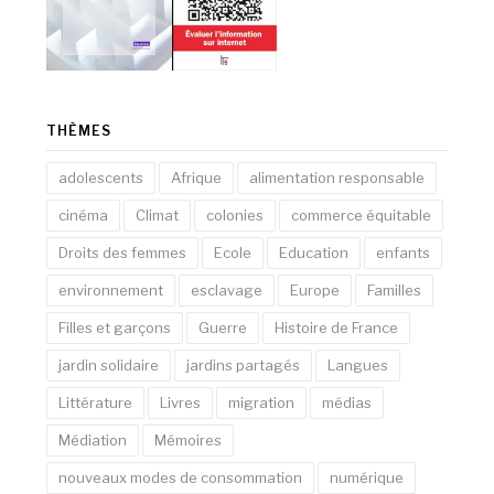
THÈMES
adolescents
Afrique
alimentation responsable
cinéma
Climat
colonies
commerce équitable
Droits des femmes
Ecole
Education
enfants
environnement
esclavage
Europe
Familles
Filles et garçons
Guerre
Histoire de France
jardin solidaire
jardins partagés
Langues
Littérature
Livres
migration
médias
Médiation
Mémoires
nouveaux modes de consommation
numérique