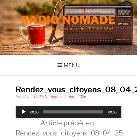
Aller
au
RADIO NOMADE
contenu
Rendez vous citoyens ! sur radio FPP 106.3 FM
MENU
Rendez_vous_citoyens_08_04_
Publié par
Radio Nomade
le
4 mars 2026
Lecteur
00:00
00:00
audio
Lire
Article précédent
Rendez_vous_citoyens_08_04_25