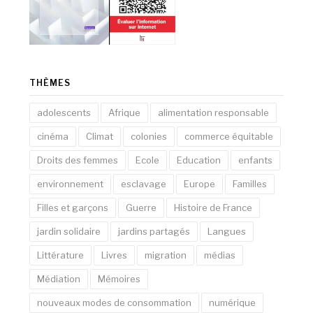
THÈMES
adolescents
Afrique
alimentation responsable
cinéma
Climat
colonies
commerce équitable
Droits des femmes
Ecole
Education
enfants
environnement
esclavage
Europe
Familles
Filles et garçons
Guerre
Histoire de France
jardin solidaire
jardins partagés
Langues
Littérature
Livres
migration
médias
Médiation
Mémoires
nouveaux modes de consommation
numérique