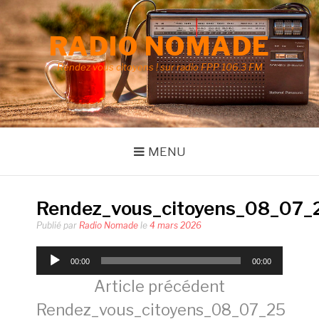
Aller
au
RADIO NOMADE
contenu
Rendez vous citoyens ! sur radio FPP 106.3 FM
MENU
Rendez_vous_citoyens_08_07_
Publié par
Radio Nomade
le
4 mars 2026
Lecteur
00:00
00:00
audio
Lire
Article précédent
Rendez_vous_citoyens_08_07_25