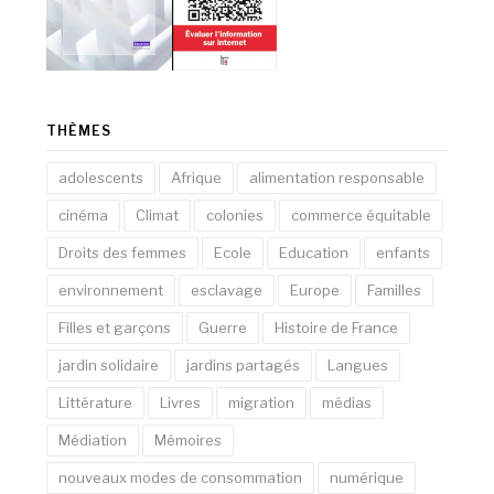
THÈMES
adolescents
Afrique
alimentation responsable
cinéma
Climat
colonies
commerce équitable
Droits des femmes
Ecole
Education
enfants
environnement
esclavage
Europe
Familles
Filles et garçons
Guerre
Histoire de France
jardin solidaire
jardins partagés
Langues
Littérature
Livres
migration
médias
Médiation
Mémoires
nouveaux modes de consommation
numérique