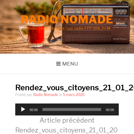
Aller
au
RADIO NOMADE
contenu
Rendez vous citoyens ! sur radio FPP 106.3 FM
MENU
Rendez_vous_citoyens_21_01_
Publié par
Radio Nomade
le
5 mars 2026
Lecteur
00:00
00:00
audio
Lire
Article précédent
Rendez_vous_citoyens_21_01_20