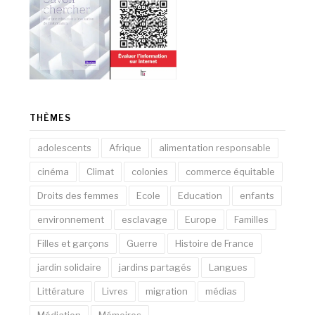
THÈMES
adolescents
Afrique
alimentation responsable
cinéma
Climat
colonies
commerce équitable
Droits des femmes
Ecole
Education
enfants
environnement
esclavage
Europe
Familles
Filles et garçons
Guerre
Histoire de France
jardin solidaire
jardins partagés
Langues
Littérature
Livres
migration
médias
Médiation
Mémoires