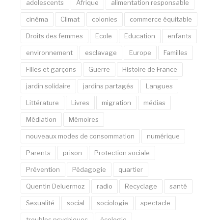
adolescents
Afrique
alimentation responsable
cinéma
Climat
colonies
commerce équitable
Droits des femmes
Ecole
Education
enfants
environnement
esclavage
Europe
Familles
Filles et garçons
Guerre
Histoire de France
jardin solidaire
jardins partagés
Langues
Littérature
Livres
migration
médias
Médiation
Mémoires
nouveaux modes de consommation
numérique
Parents
prison
Protection sociale
Prévention
Pédagogie
quartier
Quentin Deluermoz
radio
Recyclage
santé
Sexualité
social
sociologie
spectacle
troubles psychiques
écologie