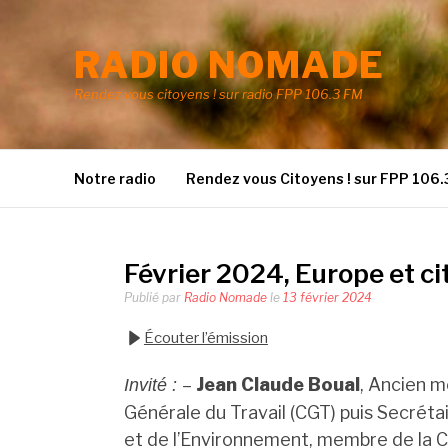
Aller
au
RADIO NOMADE
contenu
Rendez vous citoyens ! sur radio FPP 106.3 FM
Notre radio
Rendez vous Citoyens ! sur FPP 106.
Février 2024, Europe et c
Publié par
Radio Nomade
le
13 février 2024
Écouter l’émission
–
Jean Claude Boual
, Ancien 
Invité :
Générale du Travail (CGT) puis Secréta
et de l’Environnement, membre de la 